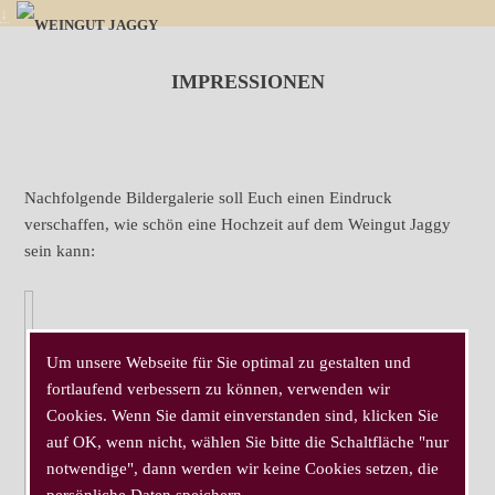
↓
IMPRESSIONEN
Nachfolgende Bildergalerie soll Euch einen Eindruck
verschaffen, wie schön eine Hochzeit auf dem Weingut Jaggy
sein kann:
Um unsere Webseite für Sie optimal zu gestalten und
fortlaufend verbessern zu können, verwenden wir
Cookies. Wenn Sie damit einverstanden sind, klicken Sie
auf OK, wenn nicht, wählen Sie bitte die Schaltfläche "nur
notwendige", dann werden wir keine Cookies setzen, die
persönliche Daten speichern.