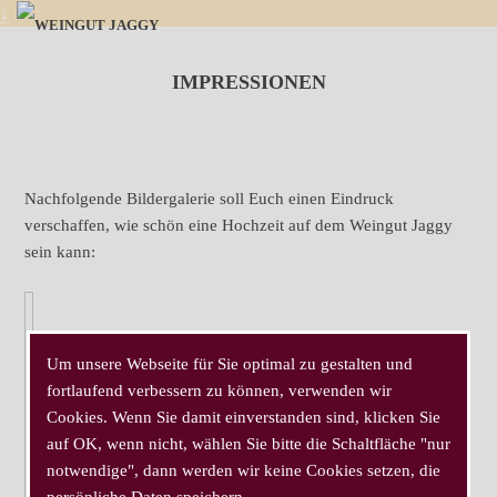
↓
IMPRESSIONEN
Nachfolgende Bildergalerie soll Euch einen Eindruck
verschaffen, wie schön eine Hochzeit auf dem Weingut Jaggy
sein kann:
Um unsere Webseite für Sie optimal zu gestalten und
fortlaufend verbessern zu können, verwenden wir
Cookies. Wenn Sie damit einverstanden sind, klicken Sie
auf OK, wenn nicht, wählen Sie bitte die Schaltfläche "nur
notwendige", dann werden wir keine Cookies setzen, die
persönliche Daten speichern.