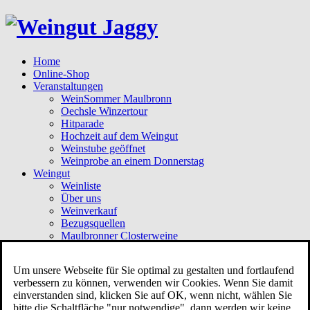
Home
Online-Shop
Veranstaltungen
WeinSommer Maulbronn
Oechsle Winzertour
Hitparade
Hochzeit auf dem Weingut
Weinstube geöffnet
Weinprobe an einem Donnerstag
Weingut
Weinliste
Über uns
Weinverkauf
Bezugsquellen
Maulbronner Closterweine
Hochzeiten
Hochzeit auf dem Weingut
Um unsere Webseite für Sie optimal zu gestalten und fortlaufend
Impressionen
verbessern zu können, verwenden wir Cookies. Wenn Sie damit
Unsere Partner / Empfehlungen
einverstanden sind, klicken Sie auf OK, wenn nicht, wählen Sie
Kirche in Schönenberg
bitte die Schaltfläche "nur notwendige", dann werden wir keine