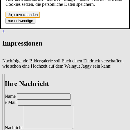
Freie Trauung
Cookies setzen, die persönliche Daten speichern.
Wissenswertes
Weinstube
Ja, einverstanden
Newsletter
Kontakt & Öffnungszeiten
nur notwendige
↓
Impressionen
Nachfolgende Bildergalerie soll Euch einen Eindruck verschaffen,
wie schön eine Hochzeit auf dem Weingut Jaggy sein kann:
Ihre Nachricht
Name
e-Mail
Nachricht