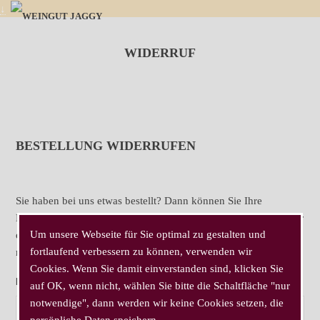
↓
WIDERRUF
BESTELLUNG WIDERRUFEN
Sie haben bei uns etwas bestellt? Dann können Sie Ihre
Bestellung ganz oder teilweise widerrufen. Sie können uns dafür
Um unsere Webseite für Sie optimal zu gestalten und
entweder eine Mail an
info@weingut-jaggy.de
schicken oder
fortlaufend verbessern zu können, verwenden wir
nachfolgendes Widerrufsformular ausfüllen und abschicken:
Cookies. Wenn Sie damit einverstanden sind, klicken Sie
NAME
auf OK, wenn nicht, wählen Sie bitte die Schaltfläche "nur
notwendige", dann werden wir keine Cookies setzen, die
persönliche Daten speichern.